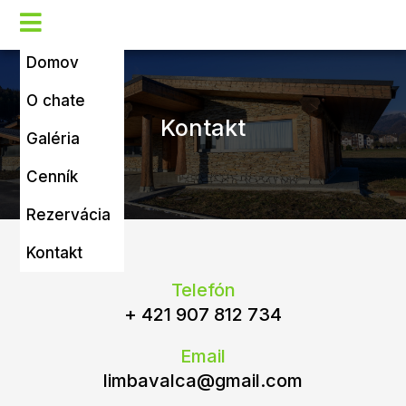

Domov
O chate
Kontakt
Galéria
Cenník
Rezervácia
Kontakt
Telefón
+ 421 907 812 734
Email
limbavalca@gmail.com